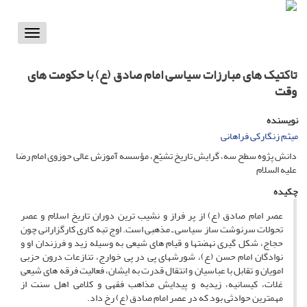
Toggle
vigation
تاکتیک‏ های مبارزات سیاسی امام صادق (ع) با حکومت ‏های
وقت
نویسنده
میثم زنگارکی فراهانی
دانش ‏پژوه سطح سه، گرایش تاریخ تشیّع، مؤسسه آموزش عالی حوزوی امام رضا
علیه السلام
چکیده
عصر امام صادق (ع) از پر فراز و نشیب ترین دوران تاریخ اسلام و عصر
تحولات سرنوشت ساز سیاسی ـ مذهبی است. اوج تبه کاری کارگزارانی چون
حجاج، شکل گیری نهضت‏ها و قیام های شیعی به وسیله زید و فرزندان او و
نوادگان امام حسن (ع)، شورشهای پی در پی خوارج، تنازعات درون حزبی
امویان و تقابل با عباسیان و انتقال قدرت به ایشان، فعالیت فرقه‏ های شیعی
غلات، کیسانیه، زیدیه و پیدایش مذاهب فقهی و کلامی اهل سنت از
مهم‏ترین حوادثی بود که در عصر امام صادق (ع) رخ داد.