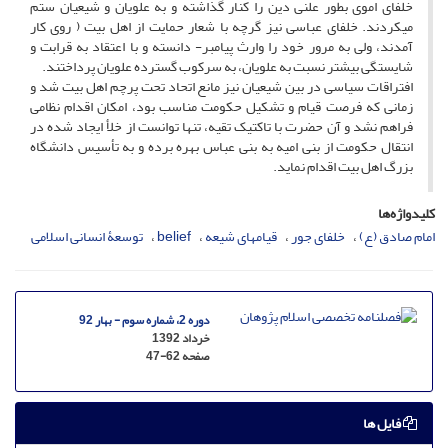
خلفای اموی بطور علنی دین را کنار گذاشته و به علویان و شیعیان ستم
می‏کردند. خلفای عباسی نیز گرچه با شعار حمایت از اهل بیت ( روی کار
آمدند، ولی به مرور خود را وارث پیامبر- دانسته و با اعتقاد به قرابت و
شایستگی بیش‏تر نسبت به علویان، به سرکوب گسترده علویان پرداختند.
افتراقات سیاسی در بین شیعیان نیز مانع اتحاد تحت پرچم اهل بیت شد و
زمانی که فرصت قیام و تشکیل حکومت مناسب بود، امکان اقدام نظامی
فراهم نشد و آن حضرت با تاکتیک تقیه، تنها توانست از خلأ ایجاد شده در
انتقال حکومت از بنی امیه به بنی عباس بهره برده و به تأسیس دانشگاه
بزرگ اهل بیت اقدام نماید.
کلیدواژه‌ها
امام صادق (ع)
خلفای جور
قیام‏های شیعه
belief
توسعۀ انسانی اسلامی
دوره 2، شماره سوم - بهار 92
خرداد 1392
صفحه
47-62
فایل ها