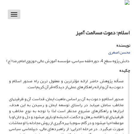
Toggle
vigation
اسلام؛ دعوت مسالمت آمیز
نویسنده
محسن اصغری
دانش ‏پژوه سطح 4، دوره فقه سیاسی، مؤسسه آموزش عالی حوزوی امام رضا (ع)
چکیده
مسأله پژوهش حاضر ارائه مؤثرترین و معقول ترین راه صدور اسلام و
دعوت به آن و ارائه راهکارهای عملی از دیدگاه قرآن کریم است.
صدور اسلام و دعوت به آن بر اساس ماهیت ایمان، قداست آن و ظرفیتهای
مخاطب سامان می‏یابد در راستای توسعه ایمان و رسیدن به این هدف،
ابزارها و راهکارهای مشروع مدنظر است لذا با توجه به نوع مخاطب و
ظرفیت‏های او با اقامه برهان و حکمت، اندیشه او بارور می‏شود و دل و جان او با
موعظه احیا می‏شود و در گام سوم با بهره گیری از روش مجادله با او مماشات
صورت می‏گیرد. در مرحله اجرایی؛ از راهبردهای مالی، دیپلماسی سیاسی