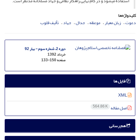
استفاده می‏شود و در گام نهایی راهکار نظامی و جهاد مسلحانه مدنظر است.
کلیدواژه‌ها
دعوت
زبان معیار
موعظه
جدال
جهاد
تألیف قلوب
دوره 2، شماره سوم - بهار 92
خرداد 1392
صفحه
133-150
فایل ها
XML
564.86 K
اصل مقاله
هم رسانی