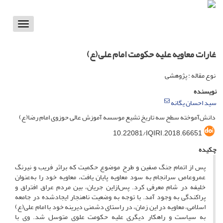
Toggle
vigation
غارات معاویه علیه حکومت امام علی(ع)
نوع مقاله : پژوهشی
نویسنده
سید احسان یگانه
دانش‌آموخته سطح سه تاریخ تشیع موسسه آموزش عالی حوزوی امام رضا(ع)
10.22081/IQIRI.2018.66651
چکیده
پس از اتمام جنگ صفین و طرح موضوع حکمیت که براثر فریب و نیرنگ
عمروعاص سرانجام به سود معاویه پایان یافت، معاویه خود را به‌عنوان
خلیفه در شام معرفی کرد. پس‌ازاین جریان، بین مردم عراق افتراق و
پراکندگی به وجود آمد. با توجه به وضعیت ناهنجار ایجادشده در جامعه
اسلامی، معاویه در این زمان، در راستای دشمنی دیرینه خود با امام علی(ع)
به سیاست و راهکار دیگری علیه حکومت علوی متوسل شد. وی با