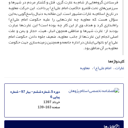
فرستادن گروه‌هایی از شام به غارت گری، قتل و کشتار مردم در شهرها و
سرزمین‌های تحت قلمرو حاکمیت امام علی(ع) پرداخت. این حرکت معاویه
در تاریخ اسلام به غارات مشهور است. این مقاله به دنبال پاسخ‌گویی به این
سؤال هست که معاویه چه غارت‌هایی را علیه حکومت امام علی(ع)
راه‌اندازی کرد و هدف وی از این کار چه بوده است؟ این غارت‌ها عبارت
بودند از: غارت شهرها و مناطقی همچون انبار، هیت، حجاز و یمن و علت
اصلی انجام این غارت‌ها از جانب معاویه، ضعیف جلوه دادن حکومت امام
علی(ع) و ناتوانی ایشان در اداره جامعه و همچنین زمینه‌سازی جهت حکومت
معاویه بر آن مناطق بود.
کلیدواژه‌ها
غارات
امام علی(ع)
معاویه
دوره 5، شماره ششم - بهار 97 - شماره
پیاپی 6
خرداد 1397
صفحه
139-163
فایل ها