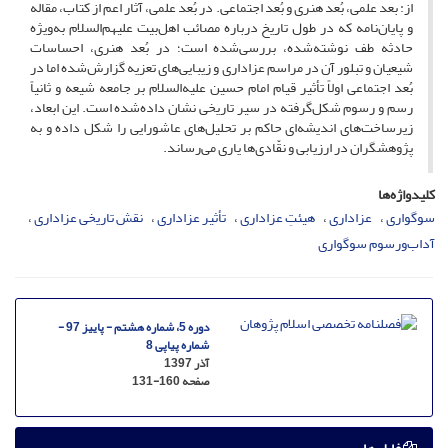
از: بعد علمی، بُعد هنری و بُعد اجتماعی. در بُعد علمی، آثار اعم از کتاب، مقاله
و پایان‌نامه که در طول تاریخ درباره مصائب اهل‌بیت علیهم‌السلام به‌ویژه
حادثه طف نوشته‌شده، بررسی‌شده است؛ در بُعد هنری، احساسات
شیعیان و تبلور آن در مراسم عزاداری و زیبایی‌های تعزیه گزارش‌شده اما در
بُعد اجتماعی اولاً تأثیر قیام امام حسین علیه‌السلام بر جامعه شیعه و ثانیاً
رسم و رسوم شکل‌گرفته در سیر تاریخی نشان داده‌شده است. این ابعاد،
زیرساخت‌های اندیشه‌ای حاکم بر تحلیل‌های عاشورایی را شکل داده و به
پژوهشگران در ارزیابی و نقّادی‌ها یاری می‌رساند.
کلیدواژه‌ها
سوگواری
عزاداری
هیئتِ عزاداری
تأثیر عزاداری
نقش تاریخی عزاداری
آداب‌ورسوم سوگواری
دوره 5، شماره هشتم - پاییز 97 -
شماره پیاپی 8
آذر 1397
صفحه
131-160