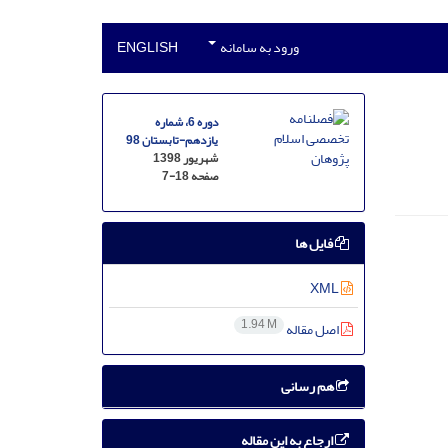
ورود به سامانه
ENGLISH
دوره 6، شماره
یازدهم-تابستان 98
شهریور 1398
صفحه
7-18
فایل ها
XML
1.94 M
اصل مقاله
هم رسانی
ارجاع به این مقاله