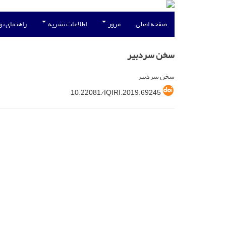
صفحه اصلی
مرور
اطلاعات نشریه
راهنمای ن
سخن سردبیر
سخن سردبیر
10.22081/IQIRI.2019.69245