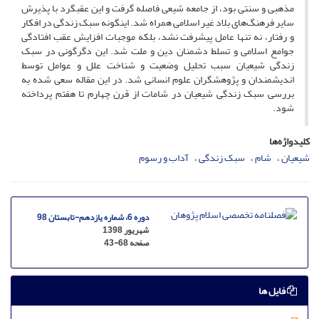
مذهبی و سنتی بود، از جامعه شیعی فاصله گرفت و این عقب­گرد با پذیرش
سایر فرهنگ‌های بلاد غیر اسلامی همراه شد. این­گونه سبک زندگی در افکار
و رفتار، نه تنها عامل پیشرفت نشد، بلکه موجبات افزایش عقب افتادگی
جوامع اسلامی و تسلط دشمنان دین و ملت شد. این دگرگونی در سبک
زندگی شیعیان سبب تحلیل وضعیت و شناخت علل و عوامل توسط
اندیشمندان و پژوهشگران علوم انسانی شد. در این مقاله سعی شده به
بررسی سبک زندگی شیعیان در شامات از قرن چهارم تا هفتم پرداخته
شود.
کلیدواژه‌ها
شیعیان
شام
سبک زندگی
آداب و رسوم
دوره 6، شماره یازدهم-تابستان 98
شهریور 1398
صفحه
43-68
فایل ها