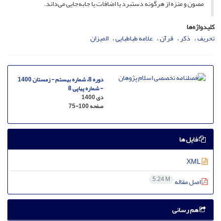
مصون و منزه از هرگونه دستبرد یا اضافات یا جابه‌جایی می‌داند.
کلیدواژه‌ها
تحریف
ذکر
قرآن
علامه طباطبایی
المیزان
دوره 8، شماره بیستم - زمستان 1400
- شماره پیاپی 8
دی 1400
صفحه
75-100
فایل ها
XML
5.24 M
اصل مقاله
هم رسانی