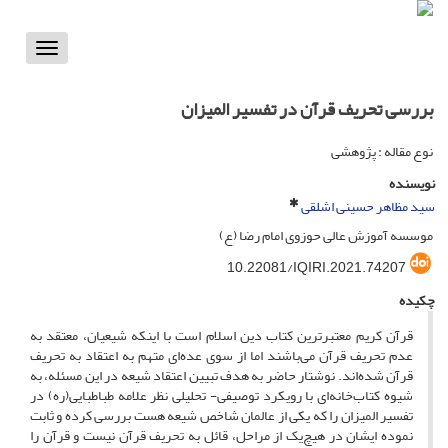
Toggle
vigation
بررسی تحریف قرآن در تفسیر المیزان
نوع مقاله : پژوهشی
نویسنده
سید مظاهر حسینی اشلقی
موسسه آموزش عالی حوزوی امام رضا (ع)
10.22081/IQIRI.2021.74207
چکیده
قرآن کریم معتبرترین کتاب دین اسلام است با اینکه شیعیان، معتقد به
عدم تحریف قرآن می‌باشند اما از سوی عده‌ای متهم به اعتقاد به تحریف
قرآن شده‌اند. نوشتار حاضر به هدف تبیین اعتقاد شیعه در این مسئله، به
شیوه کتاب‌خانه‌ای با رویکرد توصیفی- تحلیلی نظر علامه طباطبایی(ره) در
تفسیر المیزان را که یکی از عالمان شاخص شیعه هست بررسی کرده و ثابت
نموده ایشان در هیچ‌یک از مراحل، قائل به تحریف قرآن نیست و قرآن را