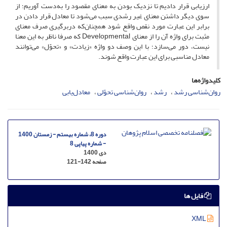
ارزیابی قرار دادیم تا نزدیک بودن به معنای مقصود را به‌دست آوریم؛ از
سوی دیگر داشتن معنای غیر رشدی سبب می‌شود تا معادل قرار دادن در
برابر این عبارت مورد نقص واقع شود همچنان‌که دربرگیری صرف معنای
مثبت برای واژه آن را از معنای Developmental که صرفا ناظر به این معنا
نیست، دور می‌سازد؛ با این وصف دو واژه «زیادت» و «تحوّل» می‌توانند
معادل مناسبی برای این عبارت واقع شوند.
کلیدواژه‌ها
روان‌شناسی رشد
رشد
روان‌شناسی تحوّلی
معادل‌یابی
دوره 8، شماره بیستم - زمستان 1400
- شماره پیاپی 8
دی 1400
صفحه
121-142
فایل ها
XML