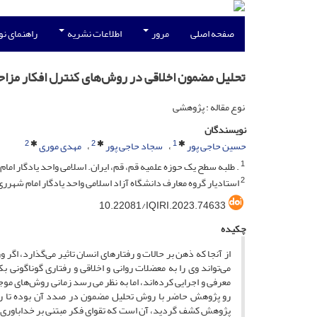
صفحه اصلی
مرور
اطلاعات نشریه
راهنمای ن
تحلیل مضمون اخلاقی در روش‌های کنترل افکار مزاح
نوع مقاله : پژوهشی
نویسندگان
2
2
1
حسین حاجی پور
سجاد حاجی پور
مهدی موری
1
. طلبه سطح یک حوزه علمیه قم، قم، ایران. اسلامی واحد یادگار امام 
2
استادیار گروه معارف دانشگاه آزاد اسلامی واحد یادگار امام شهرری،
10.22081/IQIRI.2023.74633
چکیده
از آنجا که ذهن بر حالات و رفتارهای انسان تاثیر می‌گذارد، اگ
می‌تواند وی را به معضلات روانی و اخلاقی و رفتاری گوناگونی
معرفی و اجرایی کرده‌اند، اما به نظر می رسد زمانی روش‌های موج
رو پژوهش حاضر با روش تحلیل مضمون در صدد آن بوده تا روش
پژوهش کشف گردید، آن است که تقوای فکر مبتنی بر خداباوری و