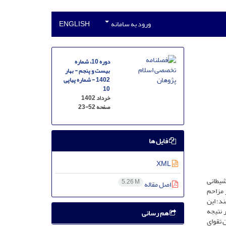
ورود به سامانه
ENGLISH
دوره 10، شماره
بیست و پنجم - بهار
1402 - شماره پیاپی
10
خرداد 1402
صفحه
23-52
فایل ها
XML
شیطانی
5.26 M
اصل مقاله
 مزاحم
ند؛ این
 نتیجه
هم رسانی
 تقوای