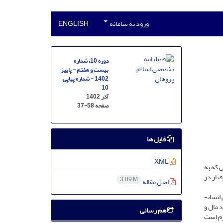
ورود به سامانه
ENGLISH
دوره 10، شماره
بیست و هفتم - پاییز
1402 - شماره پیاپی
10
آذر 1402
صفحه
37-58
فایل ها
XML
 که به
تار در
3.89 M
اصل مقاله
نسان­
 مال و
هم رسانی
زم است