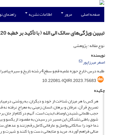
صفحه اصلی
مرور
اطلاعات نشریه
راهنمای ن
تبیین ویژگی‌های سالک الی الله ( با تأکید بر خطبه 220 نهج‌البلاغه)
نوع مقاله : پژوهشی
نویسنده
اصغر میرزاپور
طلبه درس خارج حوزه علمیه قم و سطح4 رشته تاریخ و سیره پیامبراعظم(ص)
10.22081/IQIRI.2023.75683
چکیده
هر کس با هر میزان شناخت از خود و دیگران، به روشنی درمی­یاب
تصریح قرآن، عرفان و برهان، انسان زمینی به معراج نرفته نه قد
حجب ظلمانی شنیدن اوصاف ابدیت است، آن­هم در کلام از جان برخا
شوق باطنی تشنگان این مسیر در رسیدن به مقصود از یکسو و بی­خبر
نما خود را سالکانی واصل و عارفانی کامل رقم زنند و عده­ای سا
منالی فراهم آورده، مرید و متابعانی دست و پا کنند و شهرت و