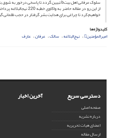
سلوک عرفانی اهل بیتb تبیین گردد تا پاسخی درخور به شوق باطنی تشنگان مسیر رستگاری باشد.
از این رو در مقاله حاضر به واکاوی خطبه 220 نهج­البلاغه پرداخته و شاخصه­های سالک الی الله را از منظر امیرالمؤمنین علی بن ابی­طالبj
خواهیم کرد تا چراغی برای هدایت بشر گرفتار در حجب ظلمانی گ
کلیدواژه‌ها
امیرالمؤمنین
نهج‌البلاغه
سالک
عرفان
عارف
دسترسی سریع
آخرین اخبار
صفحه اصلی
درباره نشریه
اعضای هیات تحریریه
ارسال مقاله