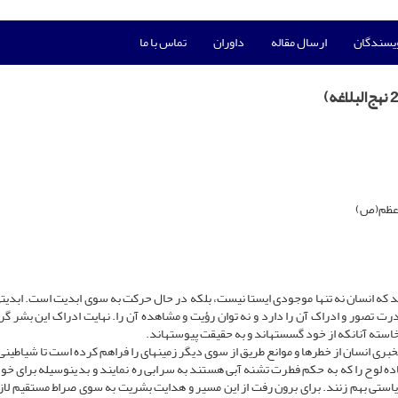
ویسندگان
ارسال مقاله
داوران
تماس با ما
د که انسان نه تنها موجودی ایستا نیست، بلکه در حال حرکت به سوی ابدیت است. ابدیتی
رت تصور و ادراک آن را دارد و نه توان رؤیت و مشاهده آن را. نهایت ادراک این بشر گرف
سته آنانکه از خود گسسته­اند و به حقیقت پیوسته­اند.
ی انسان از خطرها و موانع طریق از سوی دیگر زمینه­ای را فراهم کرده است تا شیاطینی ا
ده لوح را که به حکم فطرت تشنه آبی هستند به سرابی ره نمایند و بدین­وسیله برای خود
 ریاستی بهم زنند. برای برون رفت از این مسیر و هدایت بشریت به سوی صراط مستقیم لا