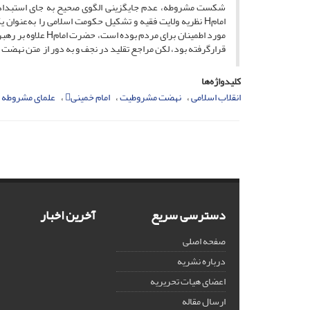
شکست مشروطه، عدم جایگزینی الگوی صحیح به جای استبداد ب
امامH نظریه ولایت فقیه و تشکیل حکومت اسلامی را به‌عنوا
مورد اطمینان برای
قرارگرفته بود، لکن مراجع تقلید در نجف و به دور از متن نهضت 
کلیدواژه‌ها
انقلاب اسلامی
نهضت مشروطیت
امام خمینی
علمای مشروطه
دسترسی سریع
آخرین اخبار
صفحه اصلی
درباره نشریه
اعضای هیات تحریریه
ارسال مقاله