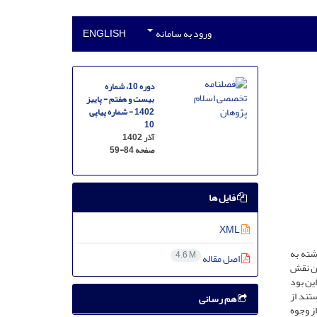
ورود به سامانه
ENGLISH
دوره 10، شماره
بیست و هفتم - پاییز
1402 - شماره پیاپی
10
آذر 1402
صفحه
59-84
فایل ها
XML
های گذشته به
4.6 M
اصل مقاله
ین نقش
ین بود
تند از
هم رسانی
ز وجوه