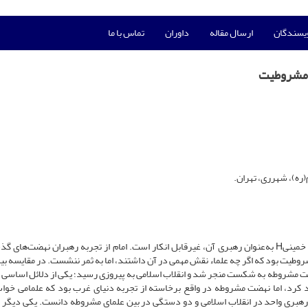
ویسندگان
ارسال مقاله
داوران
تماس با ما
ت مشروطیت
(ره)، شهرری، تهران.
انقلاب اسلامی از بزرگ‌ترین انقلاب‌های قرن است که نقش امام خمینیH به‌عنوان رهبری آن، غیرقابل انکار است. امام از تجربه رهبران نهضت‌
روطیت بود که اگر چه علماء نقش مهمی در آن داشتند، اما به ثمر ننشست. در مقایسه ب
 مشروطه به شکست منجر شد و انقلاب اسلامی به پیروزی رسید؛ یکی از دلائل اساسی ا
اد کرد، اما نهضت مشروطه در واقع برخاسته از تجربه دنیای غرب بود که علمامی خواس
رهبری واحد در انقلاب اسلامی و دو دستگی در بین علمای مشروطه دانست. یکی دیگر ا