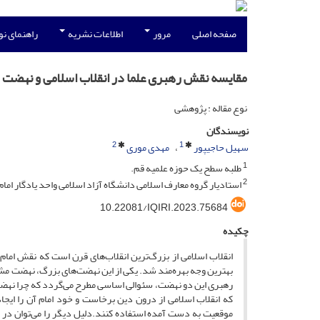
صفحه اصلی
مرور
اطلاعات نشریه
راهنمای ن
مقایسه نقش رهبری علما در انقلاب اسلامی و نهض
نوع مقاله : پژوهشی
نویسندگان
2
1
سهیل حاجیپور
مهدی موری
1
طلبه سطح یک حوزه علمیه قم.
2
استادیار گروه معارف اسلامی دانشگاه آزاد اسلامی واحد یادگار امام
10.22081/IQIRI.2023.75684
چکیده
بهترین وجه بهره‌مند شد. یکی از این نهضت‌های بزرگ، نهضت مش
رهبری این دو نهضت، سئوالی اساسی مطرح می‌گردد که چرا نهضت
که انقلاب اسلامی از درون دین برخاست و خود امام آن را ایج
موقعیت به دست آمده استفاده کنند.دلیل دیگر را می‌توان در 