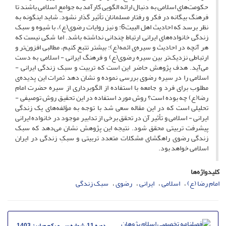
حکومت‌های اسلامی به دنبال ارائه الگویی کارآمد به جوامع اسلامی باشند تا
فرهنگ بیگانه در فکر و رفتار مسلمانان تأثیر گذار نشود. شاید اینگونه به
نظر برسد که احادیث اهل البیت6: و نیز روایات رضوی(ع)، با شیوه و سبک
زندگی خانواده‌های ایرانی ارتباط چندانی نداشته باشد. اما شکی نیست که
هر آنچه در احادیث و سیره‌ی ائمه(ع): بیشتر تتبع کنیم، مطالبی افزون‌تر و
ارتباطی نزدیک‌تر بین سیره رضوی(ع) و فرهنگ ایرانی - اسلامی به دست
می‌آید. هدف پژوهش حاضر این است که تربیت و سبک زندگی ایرانی -
اسلامی را در سیره رضوی بررسی نموده و نشان دهد ثمرات این پدیده‌ی
مطلوب برای فرد و جامعه با استفاده از الگوبرداری از سیره حضرت امام
رضا(ع) چه بوده است؟ روش مورد استفاده در این تحقیق روش توصیفی -
تحلیلی است که در این مقاله سعی شد با توجه به مؤلفه‌های یک زندگی
ایرانی - اسلامی و تأثیر آن در تحقق برخی از تدابیر موجود در خانواده ایرانی
پیشرفت تربیتی محقق شود. نتیجه این پژوهش نشان می‌دهد که سبک
زندگی رضوی راهگشای مشکلات متعدد تربیتی و سبکِ زندگی در ایران
اسلامی خواهد بود.
کلیدواژه‌ها
امام رضا (ع)
اسلامی
ایرانی
رضوی
سبک زندگی
دوره 11، شماره سی و یکم -پاییز 1403