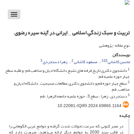
Toggle
vigation
تربیت و سبک زندگیِ اسلامی _ ایرانی در آینه سیره رضوی
نوع مقاله : پژوهشی
نویسندگان
3
2
1
محسن کاشانی
مسعود کاشانی
زهرا دستجردی
1
دانشجوی دکتری تاریخ فرقه های تشیع دانشگاه ادیان و مذاهب قم؛ و طلبه سطح
چهار حوزه علمیه قم
2
سطح چهار حوزه قم و دانشجوی دکتری،مطالعات مسیحیت. دانشگاه ادیان و
مذاهب. قم
3
دستجردی ، زهرا ، سطح 3 ، حوزه علمیه جامعه الزهرا ، قم
10.22081/IQIRI.2024.69865.1164
چکیده
در عصر کنونی که سرعت تحولات شدت گرفته و جوامع غربی الگوهایی را
در قالب سند 2030 به جوامع دیگر ارائه می‌دهند، ضرورت دارد که