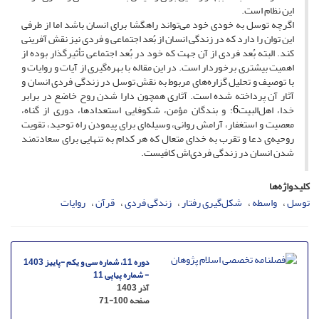
این نظام است.
اگرچه توسل به خودی خود می‌تواند راهگشا برای انسان باشد اما از طرفی
این توان را دارد که در زندگی انسان از بُعد اجتماعی و فردی نیز نقش آفرینی
کند. البته بُعد فردی از آن جهت که خود در بُعد اجتماعی تأثیرگذار بوده از
اهمیت بیشتری برخوردار است. در این مقاله با بهره‌گیری از آیات و روایات و
با توصیف و تحلیل گزاره‌های مربوط به نقش توسل در زندگی فردی انسان و
آثار آن پرداخته شده است. آثاری همچون دارا شدن روح خاضع در برابر
خدا، اهل‌البیت
: و بندگان مؤمن، شکوفایی استعدادها، دوری از گناه،
6
معصیت و استغفار، آرامش روانی، وسیله‌ای برای پیمودن راه توحید، تقویت
روحیه‌ی دعا و تقرب به خدای متعال که هر کدام به تنهایی برای سعادتمند
شدن انسان در زندگی فردی‌اش کافیست.
کلیدواژه‌ها
توسل
واسطه
شکل‌گیری رفتار
زندگی فردی
قرآن
روایات
دوره 11، شماره سی و یکم -پاییز 1403
- شماره پیاپی 11
آذر 1403
صفحه
71-100