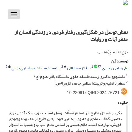
Toggle
vigation
نقش توسل در شکل‌گیری رفتار فردی در زندگی انسان از
منظر آیات و روایات
نوع مقاله : پژوهشی
نویسندگان
2
2
1
علی حاجی جعفری
فائزه سلطانی
نسیبه سادات هوشیاری یزدی
1
دانشجوی دکتری رشته فلسفه حقوق دانشگاه باقرالعلوم (ع)
2
سطح 3 تعلیم و تربیت اسلامی جامعه الزهرا(س)
10.22081/IQIRI.2024.76721
چکیده
یکی از مسائل مطرح در اسلام مسأله توسل است. بدون شک آدمى براى
تحصیل کمالات مادى و معنوى، به غیر خود؛ یعنى خارج از محدوده وجودى
خویش، نیازمند است. عالم هستى بر اساس نظام اسباب و مسببات استوار
شده و تمسّک به سبب‏ها و وسایل براى رسیدن به کمالات مادى و معنوى لازمه