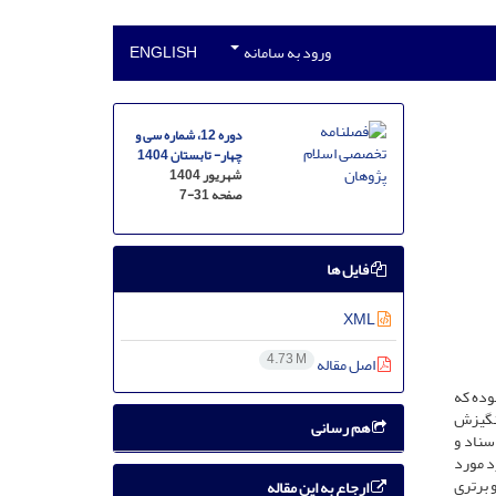
ورود به سامانه
ENGLISH
دوره 12، شماره سی و
چهار- تابستان 1404
شهریور 1404
صفحه
7-31
فایل ها
XML
4.73 M
اصل مقاله
وده که
انگیزش
هم رسانی
سناد و
رد مورد
 برتری
ارجاع به این مقاله