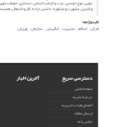
جویی، نوع دوستی، عزت و کرامت انسانی، دینداری، حقیقت جویی، 
و کنترل، مشورت و مشاوره، داشتن، اراده، کار و اشتغال، همبست
کلیدواژه‌ها
قرآن
اسلام
مدیریت
انگیزش
سازمان
ورزش
دسترسی سریع
آخرین اخبار
صفحه اصلی
درباره نشریه
اعضای هیات تحریریه
ارسال مقاله
تماس با ما