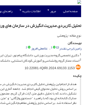
صفحه اصلی
مرور
اطلاعات نشریه
راهنمای ن
تحلیل کاربردی مدیریت انگیزش در سازمان های ور
نوع مقاله : پژوهشی
نویسندگان
2
1
رامین ایرجی نقندر
غلامعلی افروز
1
دکتری تخصصی گروه مدیریت ورزشی، دانشگاه پیام نور، تهران، ایر
2
استاد ممتاز گروه روانشناسی و آموزش کودکان استثنایی، دانشکده ر
10.22081/IQIRI.2024.69133.1153
چکیده
هدف از انجام این پژوهش تحلیل کاربردی مدیریت انگیزش در سا
بر اساس روش تحلیل محتوای کیفی انجام شد. جامعه آماری این پ
تشکیل دادند که با تحلیل دقیق متن آیات قرآن کریم، مضمون
مدارک کتابخانه ای بود که با راهبرد "جستجوی واژگانی" و "متن خ
نظر استفاده شد. بر اساس نتایج پژوهش مفاهیم انگیزشی شناسای