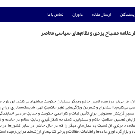
ویسندگان
ارسال مقاله
داوران
تماس با ما
ظر علامه مصباح یزدی و نظام‌های سیاسی معاصر
طرحی نو در زمینه تعیین حاکم ودیگر مسئولان حکومت پیشنهاد می‌کنند. این طرح مب
عی می‌کنیم با استخراج و شمردن ویژگی‌هایی نظیر حاکمیتِ الهی، شایسته‌سالاری، رواجِ 
 مسیرِ گزینشِ مسئولین برایِ تأمینِ ثبات و کارآمدی حکومت و حمایتِ مردمی (نمایندگیِ
افزایشِ تضمینِ سلامتِ حاکم و مسئولین، کمک به شکل‌گیریِ رقابتِ سالم در جامعه و 
علامه»، برتریِ آن نسبت به مدل‌هایِ دیگر را که در حال حاضر در سایر کشورها درحا
وابزارِ گردآوریِ داده‌ها و اطلاعات، مقالات و برخی کتاب‌هایِ ارزشمند در این زمینه است