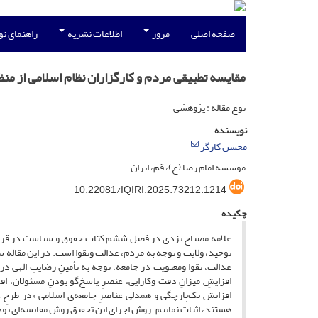
صفحه اصلی
مرور
اطلاعات نشریه
راهنمای ن
مقایسه تطبیقی مردم و کارگزاران نظام اسلامی از من
نوع مقاله : پژوهشی
نویسنده
محسن کارگر
موسسه امام رضا (ع)، قم، ایران.
10.22081/IQIRI.2025.73212.1214
چکیده
علامه مصباح یزدی در فصل ششم کتاب حقوق و سیاست در قرآن، 
توحید، ولایت و توجه به مردم، عدالت وتقوا است. در این مقاله س
عدالت، تقوا ومعنویت در جامعه، توجه به تأمینِ رضایتِ الهی در
افزایشِ میزانِ دقت وکارایی، عنصرِ پاسخ‌گو بودنِ مسئولان، 
افزایشِ یک‌پارچگی و همدلی عناصرِ جامعه‌ی اسلامی «در طرحِ 
هستند، اثبات نماییم. روش اجرایِ این تحقیق روش مقایسه‌ای بوده 