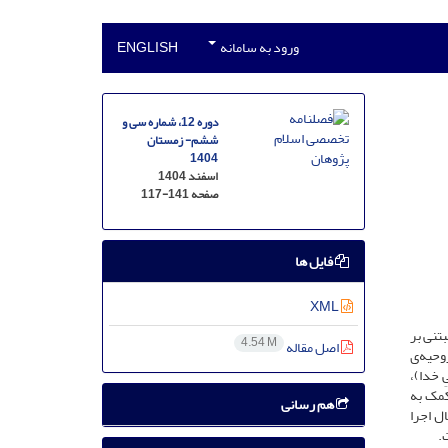
ورود به سامانه
ENGLISH
دوره 12، شماره سی و
ششم- زمستان
1404
اسفند 1404
صفحه
117-141
فایل ها
XML
تنی بر
4.54 M
اصل مقاله
روحیه‌ی
 خدا)،
کمک به
هم رسانی
ل اجرا
.