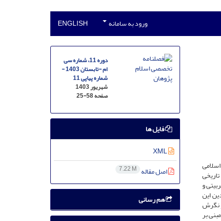
ورود به سامانه
ENGLISH
دوره 11، شماره سی
ام -تابستان 1403 -
شماره پیاپی 11
شهریور 1403
صفحه
25-58
فایل ها
XML
اسلامی
7.22 M
اصل مقاله
 تاریخى
بیتی و
ین این
هم رسانی
 نگرش
بنی بر