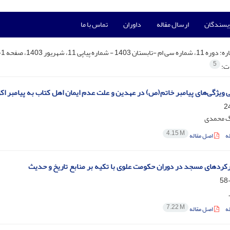
ویسندگان
ارسال مقاله
داوران
تماس با ما
ره:
دوره 11، شماره سی ام -تابستان 1403 - شماره پیاپی 11، شهریور 1403، صفحه 1-121
5
ات:
 ویژگی‌های پیامبر خاتم(ص) در عهدین و علت عدم ایمان اهل کتاب به پیامبر ا
گ محمدی
4.15 M
ه
اصل مقاله
کردهای مسجد در دوران حکومت علوی با تکیه بر منابع تاریخ و حدیث
7.22 M
ه
اصل مقاله