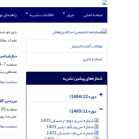
صفحه اصلی
مرور
اطلاعات نشریه
راهنمای ن
دوره و شما
تعداد مقال
مقالات آماده انتشار
«بازشناسی
شماره جاری
صفحه
7-24
مصطفی بی
شماره‌های پیشین نشریه
مشاهده مقال
دوره 12 (1404)
بررسی کار
صفحه
25-58
دوره 11 (1403)
علیرضا پور
شماره سی و دوم -زمستان 1403
شماره سی و یکم -پاییز 1403
مشاهده مقال
شماره سی ام -تابستان 1403