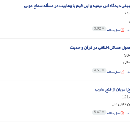
یقی دیدگاه ابن تیمیه و ابن قیم با وهابیت در مسأله سماع موتی
3.02 M
ه
اصل مقاله
اصول مسائل اخلاقى در قرآن و حدیث
انی
4.51 M
ه
اصل مقاله
 امویان از فتح مغرب
ن حاجی علی
5.47 M
ه
اصل مقاله