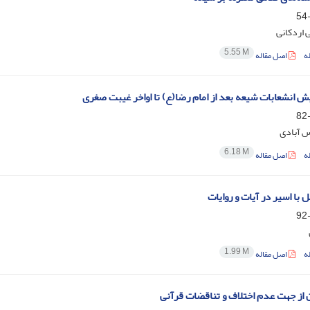
 اردکانی
5.55 M
ه
اصل مقاله
ش انشعابات شیعه بعد از امام رضا(ع) تا اواخر غیبت صغری
 آبادی
6.18 M
ه
اصل مقاله
 با اسیر در آیات و روایات
1.99 M
ه
اصل مقاله
ن از جهت عدم اختلاف و تناقضات قرآنی