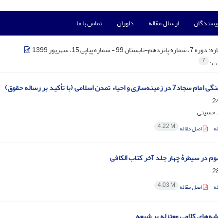
ویسندگان
ارسال مقاله
داوران
تماس با ما
ره:
دوره 7، شماره پانزدهم-تابستان 99 - شماره پیاپی 15، شهریور 1399
7
ات:
سازی و احیاء تمدن اسلامی (با تأکید بر رساله حقوق)
 حسینی
4.22 M
ه
اصل مقاله
وم در سیطرۀ چهار جلد آخر کتاب الکافی
4.03 M
ه
اصل مقاله
یشه‌های کلامی معتزله بر شیعه